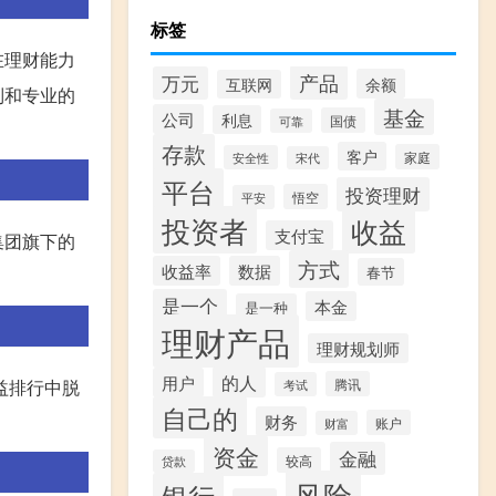
标签
在理财能力
产品
万元
余额
互联网
制和专业的
基金
公司
利息
国债
可靠
存款
客户
家庭
安全性
宋代
平台
投资理财
悟空
平安
投资者
收益
支付宝
集团旗下的
方式
收益率
数据
春节
是一个
本金
是一种
理财产品
理财规划师
的人
用户
腾讯
益排行中脱
考试
自己的
财务
账户
财富
资金
金融
较高
贷款
风险
银行