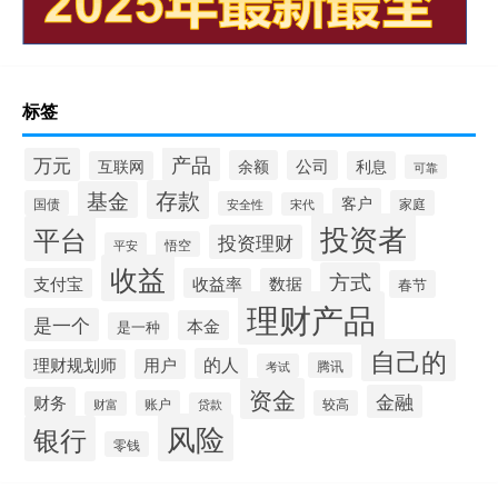
标签
产品
万元
余额
公司
互联网
利息
可靠
存款
基金
客户
国债
家庭
安全性
宋代
投资者
平台
投资理财
悟空
平安
收益
方式
支付宝
收益率
数据
春节
理财产品
是一个
本金
是一种
自己的
的人
理财规划师
用户
腾讯
考试
资金
金融
财务
账户
较高
财富
贷款
风险
银行
零钱