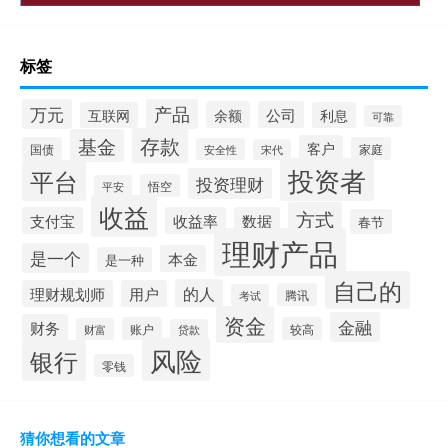
标签
产品
万元
余额
公司
互联网
利息
可靠
存款
基金
客户
国债
家庭
安全性
宋代
投资者
平台
投资理财
悟空
平安
收益
方式
支付宝
收益率
数据
春节
理财产品
是一个
本金
是一种
自己的
的人
理财规划师
用户
腾讯
考试
资金
金融
财务
账户
较高
财富
贷款
风险
银行
零钱
猜你想看的文章