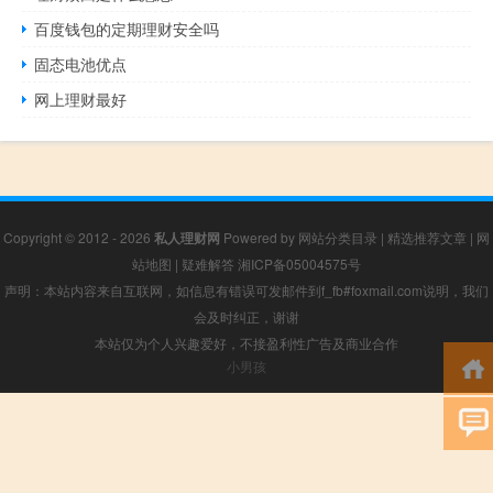
百度钱包的定期理财安全吗
固态电池优点
网上理财最好
Copyright © 2012 - 2026
私人理财网
Powered by
网站分类目录
|
精选推荐文章
|
网
站地图
|
疑难解答
湘ICP备05004575号
声明：本站内容来自互联网，如信息有错误可发邮件到f_fb#foxmail.com说明，我们
会及时纠正，谢谢
本站仅为个人兴趣爱好，不接盈利性广告及商业合作
小男孩