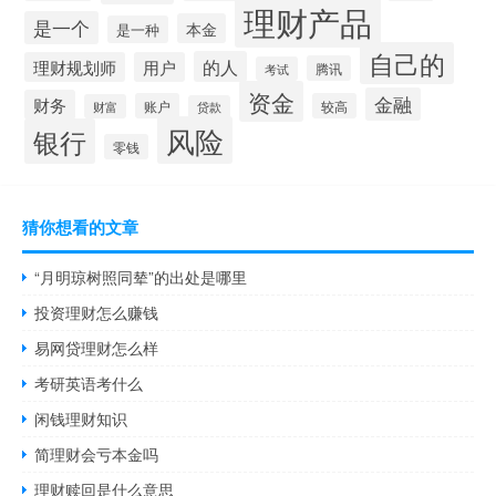
理财产品
是一个
本金
是一种
自己的
的人
理财规划师
用户
腾讯
考试
资金
金融
财务
账户
较高
财富
贷款
风险
银行
零钱
猜你想看的文章
“月明琼树照同辇”的出处是哪里
投资理财怎么赚钱
易网贷理财怎么样
考研英语考什么
闲钱理财知识
简理财会亏本金吗
理财赎回是什么意思