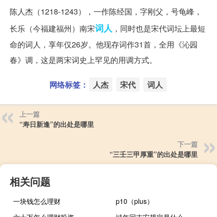
陈人杰（1218-1243），一作陈经国，字刚父，号龟峰，
词人
长乐（今福建福州）南宋
，同时也是宋代词坛上最短
命的词人，享年仅26岁。他现存词作31首，全用《沁园
春》调，这是两宋词史上罕见的用调方式。
网络标签：
人杰
宋代
词人
上一篇
“寿日新逢”的出处是哪里
下一篇
“三壬三甲厚重”的出处是哪里
相关问题
一块钱怎么理财
p10（plus）
六十万怎么理财投资
过年回吉安规定是什么