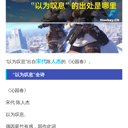
宋代
人杰
“以为叹息”出自
陈
的《沁园春》。
“以为叹息”全诗
《沁园春》
宋代 陈人杰
以为叹息。
偶因庭竹有感，因作此词