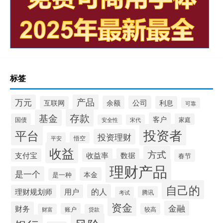
标签
产品
万元
余额
公司
互联网
利息
可靠
存款
基金
客户
国债
家庭
安全性
宋代
投资者
平台
投资理财
悟空
平安
收益
方式
支付宝
收益率
数据
春节
理财产品
是一个
本金
是一种
自己的
的人
理财规划师
用户
腾讯
考试
资金
金融
财务
账户
较高
财富
贷款