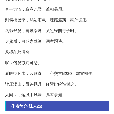
春事方浓，寂寞此君，谁相品题。
到僝桃僽李，鸠边雨急，埋薇瘗药，燕外泥肥。
鸟影舒炎，黄埃涨暑，又过绿阴青子时。
夫然后，向猷家载酒，诩室题诗。
风标如此清奇。
叹世俗炎凉真可悲。
看眼空凡木，云霄直上，心交古B230，霜雪相依。
弹压溪山，留连风月，红紫纷纷谁似之。
人间世，这淡中风味，儿辈争知。
作者简介(陈人杰)