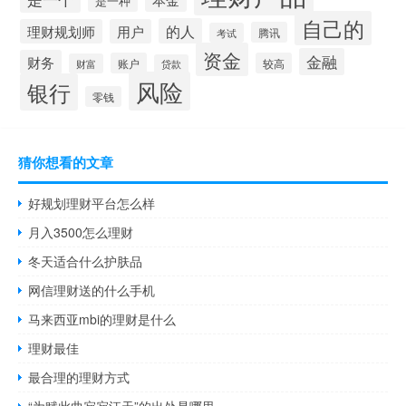
是一种
自己的
的人
理财规划师
用户
腾讯
考试
资金
金融
财务
账户
较高
财富
贷款
风险
银行
零钱
猜你想看的文章
好规划理财平台怎么样
月入3500怎么理财
冬天适合什么护肤品
网信理财送的什么手机
马来西亚mbi的理财是什么
理财最佳
最合理的理财方式
“为赋此曲寂寂江天”的出处是哪里