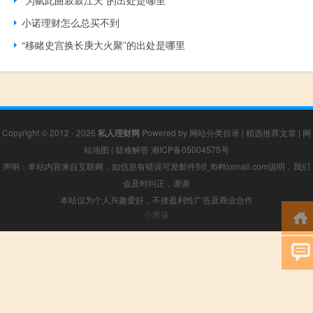
小诺理财怎么总买不到
“移睹史宫换长庚大火聚”的出处是哪里
Copyright © 2012 - 2026
私人理财网
Powered by
网站分类目录
|
精选推荐文章
|
网
站地图
|
疑难解答
湘ICP备05004575号
声明：本站内容来自互联网，如信息有错误可发邮件到f_fb#foxmail.com说明，我们
会及时纠正，谢谢
本站仅为个人兴趣爱好，不接盈利性广告及商业合作
小男孩