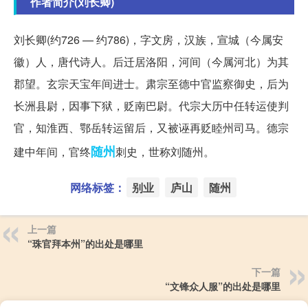
作者简介(刘长卿)
刘长卿(约726 — 约786)，字文房，汉族，宣城（今属安
徽）人，唐代诗人。后迁居洛阳，河间（今属河北）为其
郡望。玄宗天宝年间进士。肃宗至德中官监察御史，后为
长洲县尉，因事下狱，贬南巴尉。代宗大历中任转运使判
官，知淮西、鄂岳转运留后，又被诬再贬睦州司马。德宗
随州
建中年间，官终
刺史，世称刘随州。
网络标签：
别业
庐山
随州
上一篇
“珠官拜本州”的出处是哪里
下一篇
“文锋众人服”的出处是哪里