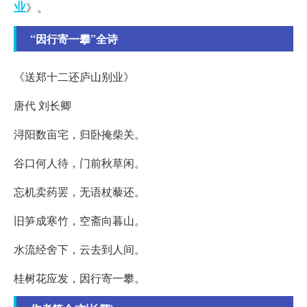
业
》。
“因行寄一攀”全诗
《送郑十二还庐山别业》
唐代 刘长卿
浔阳数亩宅，归卧掩柴关。
谷口何人待，门前秋草闲。
忘机卖药罢，无语杖藜还。
旧笋成寒竹，空斋向暮山。
水流经舍下，云去到人间。
桂树花应发，因行寄一攀。