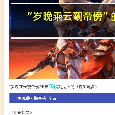
宋代
“岁晚乘云觐帝傍”出自
刘克庄的《挽陈建昌》。
“岁晚乘云觐帝傍”全诗
《挽陈建昌》