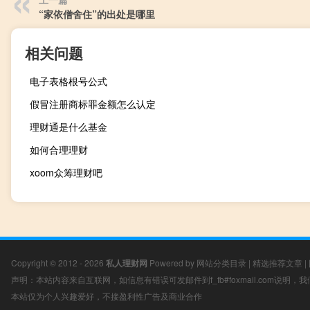
“家依僧舍住”的出处是哪里
相关问题
电子表格根号公式
假冒注册商标罪金额怎么认定
理财通是什么基金
如何合理理财
xoom众筹理财吧
Copyright © 2012 - 2026
私人理财网
Powered by
网站分类目录
|
精选推荐文章
|
声明：本站内容来自互联网，如信息有错误可发邮件到f_fb#foxmail.com说明
本站仅为个人兴趣爱好，不接盈利性广告及商业合作