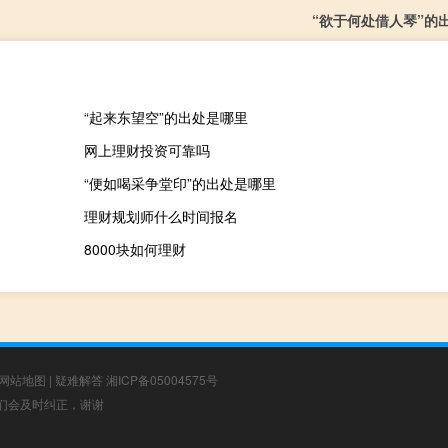
“欲于何处借人琴”的
“起来东望空”的出处是哪里
网上理财投资可靠吗
“便如喝采争堂印”的出处是哪里
理财规划师什么时间报名
8000块如何理财
网站地图
|
疑难解答
湘ICP备05004575号
，我们会及时纠正，谢谢