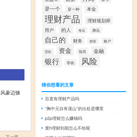
是一个
本金
是一种
理财产品
理财规划师
的人
用户
腾讯
考试
自己的
财务
账户
财富
资金
金融
较高
贷款
风险
银行
零钱
猜你想看的文章
词风豪迈慷
百度有理财产品吗
“胸中元自有溪山”的出处是哪里
p2p理财怎么赚钱吗
寰h理财到期怎么不给呢
下一篇