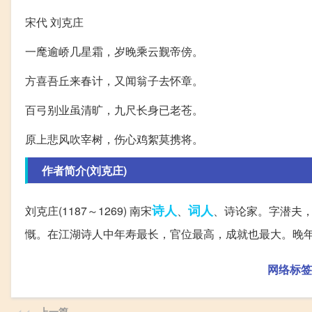
宋代 刘克庄
一麾逾峤几星霜，岁晚乘云觐帝傍。
方喜吾丘来春计，又闻翁子去怀章。
百弓别业虽清旷，九尺长身已老苍。
原上悲风吹宰树，伤心鸡絮莫携将。
作者简介(刘克庄)
诗人
词人
刘克庄(1187～1269) 南宋
、
、诗论家。字潜夫
慨。在江湖诗人中年寿最长，官位最高，成就也最大。晚
网络标签
上一篇