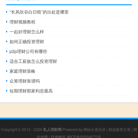
“长风吹谷白日暗”的出处是哪里
理财视频教程
一起好理财怎么样
如何正确投资理财
p2p理财公司有哪些
适合工薪族怎么投资理财
家庭理财策略
众筹理财靠谱吗
短期理财那家利息最高
Copyright © 2012 - 2026
私人理财网
Powered by
网站分类目录
|
精选推荐文章
|
网
站地图
|
疑难解答
湘ICP备05004575号