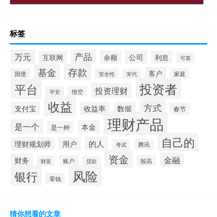
标签
产品
万元
余额
公司
互联网
利息
可靠
存款
基金
客户
国债
家庭
安全性
宋代
投资者
平台
投资理财
悟空
平安
收益
方式
支付宝
收益率
数据
春节
理财产品
是一个
本金
是一种
自己的
的人
理财规划师
用户
腾讯
考试
资金
金融
财务
账户
较高
财富
贷款
风险
银行
零钱
猜你想看的文章