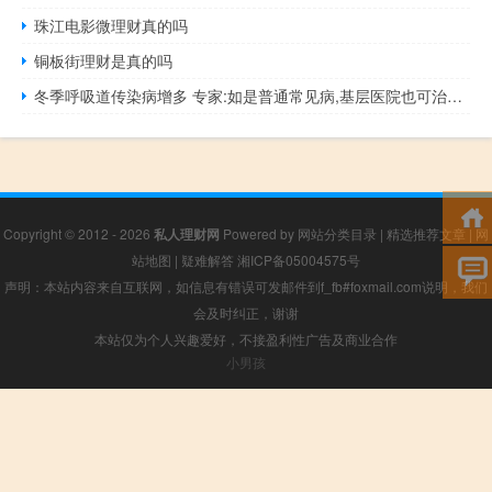
珠江电影微理财真的吗
铜板街理财是真的吗
冬季呼吸道传染病增多 专家:如是普通常见病,基层医院也可治疗 到底什么情况嘞
Copyright © 2012 - 2026
私人理财网
Powered by
网站分类目录
|
精选推荐文章
|
网
站地图
|
疑难解答
湘ICP备05004575号
声明：本站内容来自互联网，如信息有错误可发邮件到f_fb#foxmail.com说明，我们
会及时纠正，谢谢
本站仅为个人兴趣爱好，不接盈利性广告及商业合作
小男孩