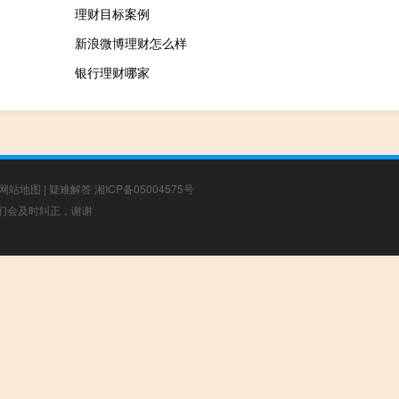
理财目标案例
新浪微博理财怎么样
银行理财哪家
网站地图
|
疑难解答
湘ICP备05004575号
，我们会及时纠正，谢谢