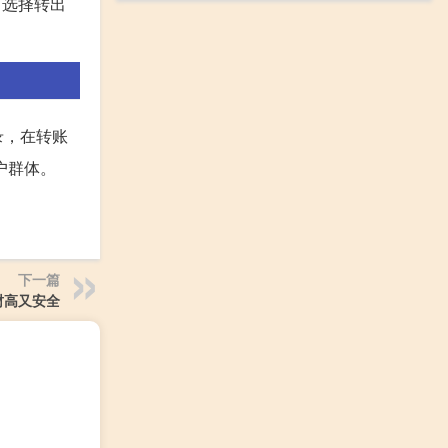
，选择转出
录，在转账
户群体。
下一篇
财高又安全