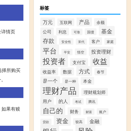
标签
产品
万元
余额
互联网
基金
金详情页
公司
利息
国债
可靠
存款
客户
家庭
安全性
宋代
平台
投资理财
悟空
平安
投资者
收益
支付宝
选择所购买
方式
收益率
数据
春节
一。
是一个
本金
是一种
理财产品
理财规划师
的人
用户
腾讯
考试
。如果有赎
自己的
财务
账户
财富
资金
金融
较高
贷款
风险
银行