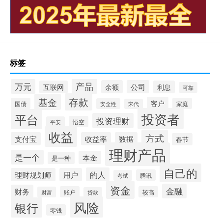
标签
产品
万元
余额
公司
互联网
利息
可靠
存款
基金
客户
国债
家庭
安全性
宋代
投资者
平台
投资理财
悟空
平安
收益
方式
支付宝
收益率
数据
春节
理财产品
是一个
本金
是一种
自己的
的人
理财规划师
用户
腾讯
考试
资金
金融
财务
账户
较高
财富
贷款
风险
银行
零钱