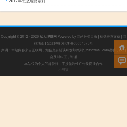
2017年怎么理财最好
Copyright © 2012 - 2026
私人理财网
Powered by
网站分类目录
|
精选推荐文章
|
网
站地图
|
疑难解答
湘ICP备05004575号
声明：本站内容来自互联网，如信息有错误可发邮件到f_fb#foxmail.com说明，我们
会及时纠正，谢谢
本站仅为个人兴趣爱好，不接盈利性广告及商业合作
小男孩