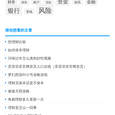
资金
金融
财务
账户
较高
财富
贷款
风险
银行
零钱
猜你想看的文章
想理财比较
如何保本理财
河南过年怎么煮肉好吃视频
歪歪语音官网首页入口在线（歪歪语音官网首页）
梦幻西游叫小号攻略游戏
理财买保本还是不保本
秦殇天骄攻略
角都理财多久更新一次
理财是怎么一回事