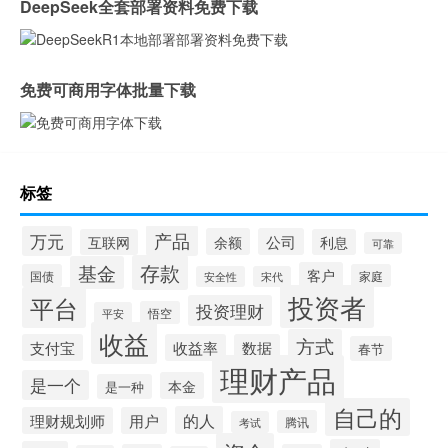
DeepSeek全套部署资料免费下载
免费可商用字体批量下载
标签
产品
万元
余额
公司
互联网
利息
可靠
存款
基金
客户
国债
家庭
安全性
宋代
投资者
平台
投资理财
悟空
平安
收益
方式
支付宝
收益率
数据
春节
理财产品
是一个
本金
是一种
自己的
的人
理财规划师
用户
腾讯
考试