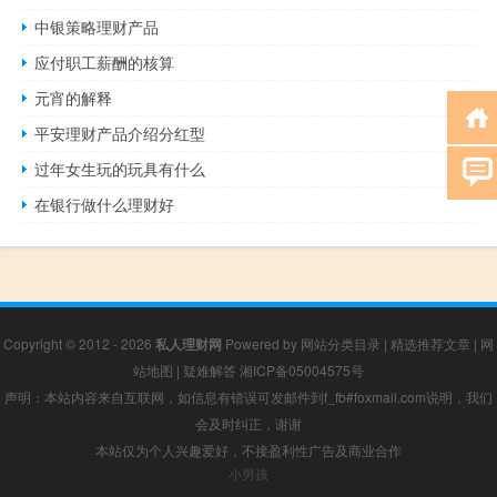
中银策略理财产品
应付职工薪酬的核算
元宵的解释
平安理财产品介绍分红型
过年女生玩的玩具有什么
在银行做什么理财好
Copyright © 2012 - 2026
私人理财网
Powered by
网站分类目录
|
精选推荐文章
|
网
站地图
|
疑难解答
湘ICP备05004575号
声明：本站内容来自互联网，如信息有错误可发邮件到f_fb#foxmail.com说明，我们
会及时纠正，谢谢
本站仅为个人兴趣爱好，不接盈利性广告及商业合作
小男孩