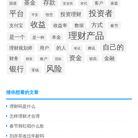
存款
基金
客户
国债
家庭
安全性
宋代
投资者
平台
投资理财
悟空
平安
收益
方式
支付宝
收益率
数据
春节
理财产品
是一个
本金
是一种
自己的
的人
理财规划师
用户
腾讯
考试
资金
金融
财务
账户
较高
财富
贷款
风险
银行
零钱
猜你想看的文章
理财码是什么
怎样理财才合理
春节韩红唱什么歌
刘亦菲改过年龄吗