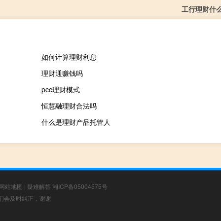
工行理财什
如何计算理财利息
理财通赚钱吗
pcc理财模式
恒慧融理财合法吗
什么是理财产品托管人
网站地图
|
疑难解答
湘ICP备05004575号
，我们会及时纠正，谢谢