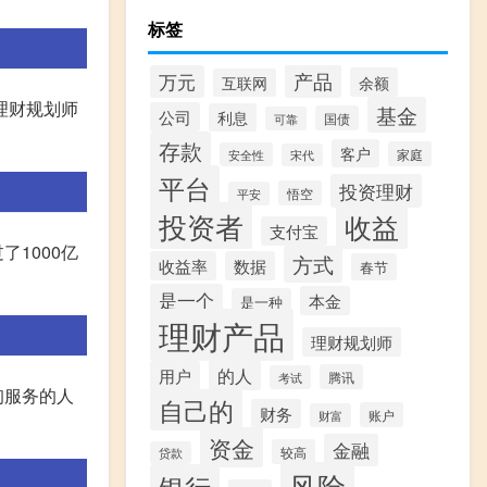
标签
产品
万元
余额
互联网
理财规划师
基金
公司
利息
国债
可靠
存款
客户
家庭
安全性
宋代
平台
投资理财
悟空
平安
投资者
收益
支付宝
1000亿
方式
收益率
数据
春节
是一个
本金
是一种
理财产品
理财规划师
的人
用户
腾讯
考试
询服务的人
自己的
财务
账户
财富
资金
金融
较高
贷款
风险
银行