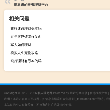
最靠谱的投资理财平台
相关问题
建行速盈理财保本吗
过年枣饽饽怎样发面
军人如何理财
模拟人生宠物攻略
银行理财有亏本的吗
Copyright © 2012 - 2026
私人理财网
Powered by
网站分类目录
|
精选推荐文章
|
声明：本站内容来自互联网，如信息有错误可发邮件到f_fb#foxmail.com说明
本站仅为个人兴趣爱好，不接盈利性广告及商业合作