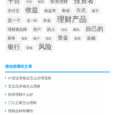
平台
投资理财
悟空
平安
收益
方式
支付宝
收益率
数据
春节
理财产品
是一个
本金
是一种
自己的
的人
理财规划师
用户
腾讯
考试
资金
金融
财务
账户
较高
财富
贷款
风险
银行
零钱
猜你想看的文章
c1货运资格证怎么办理流程
宝宝压岁钱怎么理财
投资理财什么好
三口之家怎么理财
理财品种有哪些