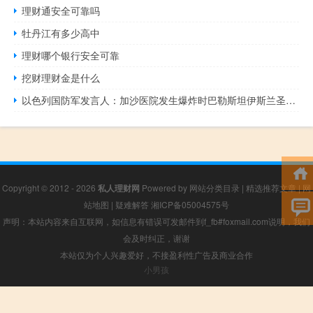
理财通安全可靠吗
牡丹江有多少高中
理财哪个银行安全可靠
挖财理财金是什么
以色列国防军发言人：加沙医院发生爆炸时巴勒斯坦伊斯兰圣战组织发射了火箭弹而以色列没有从陆地、空中或是海上向医院开火
Copyright © 2012 - 2026
私人理财网
Powered by
网站分类目录
|
精选推荐文章
|
网
站地图
|
疑难解答
湘ICP备05004575号
声明：本站内容来自互联网，如信息有错误可发邮件到f_fb#foxmail.com说明，我们
会及时纠正，谢谢
本站仅为个人兴趣爱好，不接盈利性广告及商业合作
小男孩