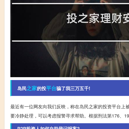
之家
平台
岛民
的投
骗了我三万五千!
最近有一位网友向我们反映，称在岛民之家的投资平台上
要冷静处理，可以考虑报警寻求帮助。根据刑法第176、1
P2P投资人如何自助登记报案?