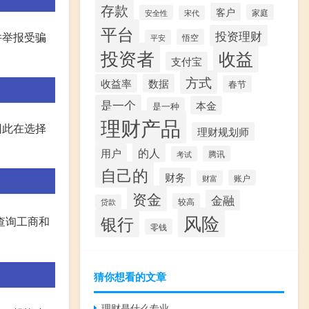
存款
客户
家庭
安全性
宋代
平台
投资理财
并举报受骗
悟空
平安
投资者
收益
支付宝
方式
收益率
数据
春节
是一个
本金
是一种
理财产品
因此在选择
理财规划师
的人
用户
腾讯
考试
自己的
财务
账户
财富
资金
金融
较高
贷款
风险
银行
查询工商和
零钱
猜你想看的文章
理财是什么专业