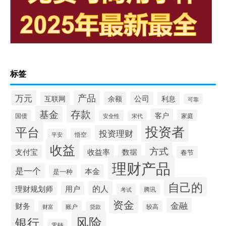
标签
产品
万元
余额
公司
互联网
利息
可靠
存款
基金
客户
国债
家庭
安全性
宋代
投资者
平台
投资理财
悟空
平安
收益
方式
支付宝
收益率
数据
春节
理财产品
是一个
本金
是一种
自己的
的人
理财规划师
用户
腾讯
考试
资金
金融
财务
账户
较高
财富
贷款
风险
银行
零钱