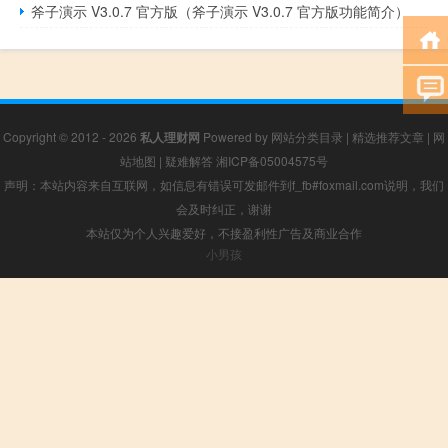
斧子演示 V3.0.7 官方版（斧子演示 V3.0.7 官方版功能简介）
Copyright © 2012 - 2026
私人理财网
Powered by
网站分类目录
|
精选推荐文章
|
网
站地图
|
疑难解答
湘ICP备05004575号
声明：本站内容来自互联网，如信息有错误可发邮件到f_fb#foxmail.com说明，我们
会及时纠正，谢谢
本站仅为个人兴趣爱好，不接盈利性广告及商业合作
小男孩