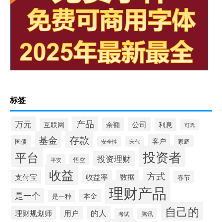
标签
产品
万元
余额
公司
互联网
利息
可靠
存款
基金
客户
国债
家庭
安全性
宋代
投资者
平台
投资理财
悟空
平安
收益
方式
支付宝
收益率
数据
春节
理财产品
是一个
本金
是一种
自己的
的人
理财规划师
用户
腾讯
考试