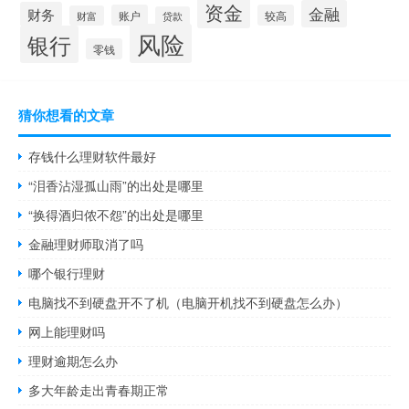
资金
金融
财务
账户
较高
财富
贷款
风险
银行
零钱
猜你想看的文章
存钱什么理财软件最好
“泪香沾湿孤山雨”的出处是哪里
“换得酒归侬不怨”的出处是哪里
金融理财师取消了吗
哪个银行理财
电脑找不到硬盘开不了机（电脑开机找不到硬盘怎么办）
网上能理财吗
理财逾期怎么办
多大年龄走出青春期正常