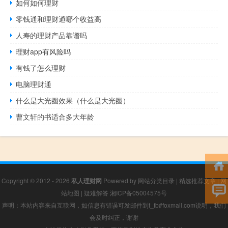
如何如何理财
零钱通和理财通哪个收益高
人寿的理财产品靠谱吗
理财app有风险吗
有钱了怎么理财
电脑理财通
什么是大光圈效果（什么是大光圈）
曹文轩的书适合多大年龄
Copyright © 2012 - 2026
私人理财网
Powered by
网站分类目录
|
精选推荐文章
|
网
站地图
|
疑难解答
湘ICP备05004575号
声明：本站内容来自互联网，如信息有错误可发邮件到f_fb#foxmail.com说明，我们
会及时纠正，谢谢