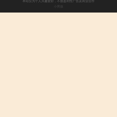
本站仅为个人兴趣爱好，不接盈利性广告及商业合作
小男孩