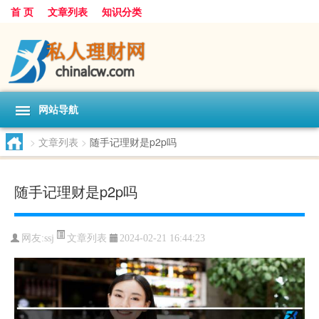
首 页
文章列表
知识分类
网站导航
>
文章列表
>
随手记理财是p2p吗
随手记理财是p2p吗
文章列表
网友:
ssj
2024-02-21 16:44:23