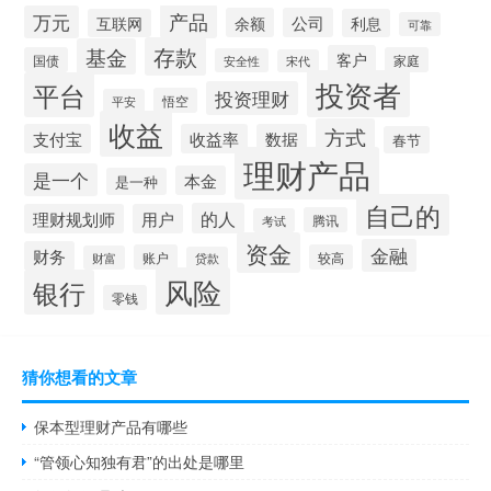
产品
万元
余额
公司
互联网
利息
可靠
存款
基金
客户
国债
家庭
安全性
宋代
投资者
平台
投资理财
悟空
平安
收益
方式
支付宝
收益率
数据
春节
理财产品
是一个
本金
是一种
自己的
的人
理财规划师
用户
腾讯
考试
资金
金融
财务
账户
较高
财富
贷款
风险
银行
零钱
猜你想看的文章
保本型理财产品有哪些
“管领心知独有君”的出处是哪里