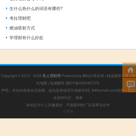
生什么热什么的词语有哪些?
考拉理财吧
燃油喷射方式
学理财有什么好处
Copyright © 2012 - 2026
私人理财网
Powered by
网站分类目录
|
精选推荐文章
|
网
站地图
|
疑难解答
湘ICP备05004575号
声明：本站内容来自互联网，如信息有错误可发邮件到f_fb#foxmail.com说明，我们
会及时纠正，谢谢
本站仅为个人兴趣爱好，不接盈利性广告及商业合作
小男孩