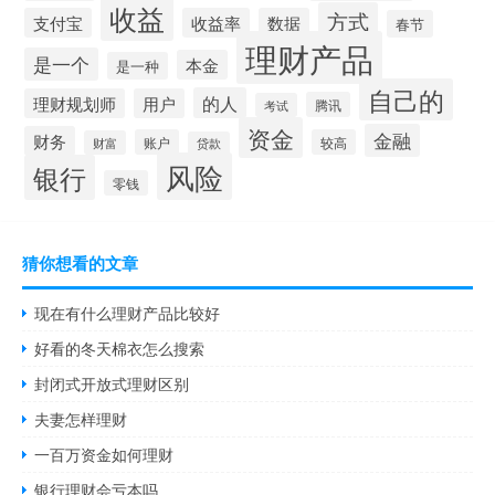
收益
方式
支付宝
收益率
数据
春节
理财产品
是一个
本金
是一种
自己的
的人
理财规划师
用户
腾讯
考试
资金
金融
财务
账户
较高
财富
贷款
风险
银行
零钱
猜你想看的文章
现在有什么理财产品比较好
好看的冬天棉衣怎么搜索
封闭式开放式理财区别
夫妻怎样理财
一百万资金如何理财
银行理财会亏本吗