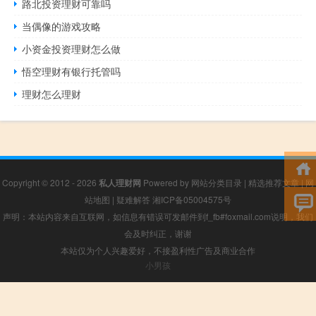
路北投资理财可靠吗
当偶像的游戏攻略
小资金投资理财怎么做
悟空理财有银行托管吗
理财怎么理财
Copyright © 2012 - 2026
私人理财网
Powered by
网站分类目录
|
精选推荐文章
|
网
站地图
|
疑难解答
湘ICP备05004575号
声明：本站内容来自互联网，如信息有错误可发邮件到f_fb#foxmail.com说明，我们
会及时纠正，谢谢
本站仅为个人兴趣爱好，不接盈利性广告及商业合作
小男孩