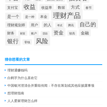
收益
方式
支付宝
收益率
数据
春节
理财产品
是一个
本金
是一种
自己的
的人
理财规划师
用户
腾讯
考试
资金
金融
财务
账户
较高
财富
贷款
风险
银行
零钱
猜你想看的文章
理财通赚钱吗
白鹤芋为什么喜欢它
中国银河澄清合并重组传闻：不存在筹划或其他应披露事项
想理财指南
人人爱家理财怎么样