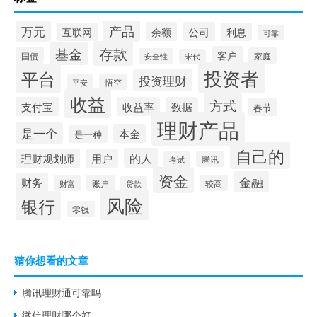
产品
万元
余额
公司
互联网
利息
可靠
存款
基金
客户
国债
家庭
安全性
宋代
投资者
平台
投资理财
悟空
平安
收益
方式
支付宝
收益率
数据
春节
理财产品
是一个
本金
是一种
自己的
的人
理财规划师
用户
腾讯
考试
资金
金融
财务
账户
较高
财富
贷款
风险
银行
零钱
猜你想看的文章
腾讯理财通可靠吗
微信理财哪个好