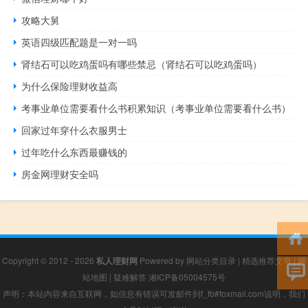
攻略大舅
英语四级匹配题是一对一吗
肾结石可以吃鸡蛋吗有哪些禁忌（肾结石可以吃鸡蛋吗）
为什么保险理财收益高
考事业单位需要看什么书积累知识（考事业单位需要看什么书）
回家过年穿什么衣服男士
过年吃什么东西最赚钱的
房金网理财安全吗
Copyright © 2012 - 2026
私人理财网
Powered by
网站分类目录
|
精选推荐文章
|
网
站地图
|
疑难解答
湘ICP备05004575号
声明：本站内容来自互联网，如信息有错误可发邮件到f_fb#foxmail.com说明，我们