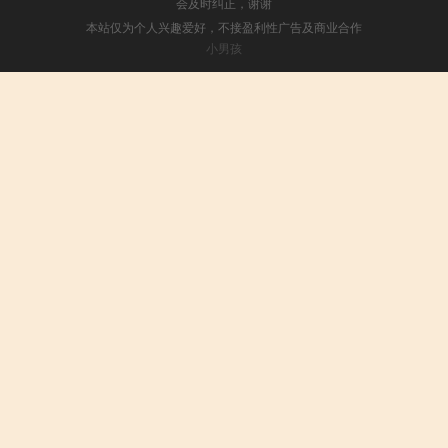
会及时纠正，谢谢
本站仅为个人兴趣爱好，不接盈利性广告及商业合作
小男孩