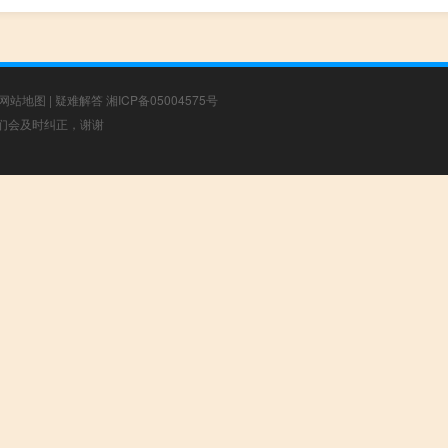
网站地图
|
疑难解答
湘ICP备05004575号
，我们会及时纠正，谢谢