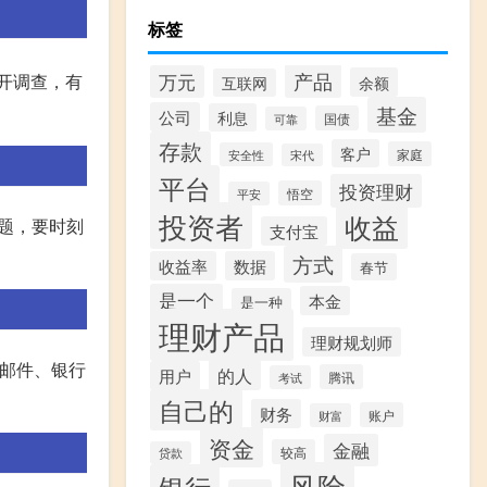
标签
产品
万元
开调查，有
余额
互联网
基金
公司
利息
国债
可靠
存款
客户
家庭
安全性
宋代
平台
投资理财
悟空
平安
投资者
收益
题，要时刻
支付宝
方式
收益率
数据
春节
是一个
本金
是一种
理财产品
理财规划师
子邮件、银行
的人
用户
腾讯
考试
自己的
财务
账户
财富
资金
金融
较高
贷款
风险
银行