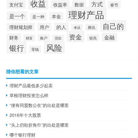
收益
方式
支付宝
收益率
数据
春节
理财产品
是一个
本金
是一种
自己的
的人
理财规划师
用户
腾讯
考试
资金
金融
财务
账户
较高
财富
贷款
风险
银行
零钱
猜你想看的文章
理财产品最低多少起卖
草根理财投资怎么样
“便有同盟数公在”的出处是哪里
2016年十大股票
“头上仍欹折角巾”的出处是哪里
哪个银行理财