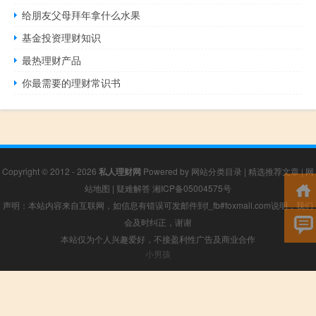
给朋友父母拜年拿什么水果
基金投资理财知识
最热理财产品
你最需要的理财常识书
Copyright © 2012 - 2026
私人理财网
Powered by
网站分类目录
|
精选推荐文章
|
网
站地图
|
疑难解答
湘ICP备05004575号
声明：本站内容来自互联网，如信息有错误可发邮件到f_fb#foxmail.com说明，我们
会及时纠正，谢谢
本站仅为个人兴趣爱好，不接盈利性广告及商业合作
小男孩