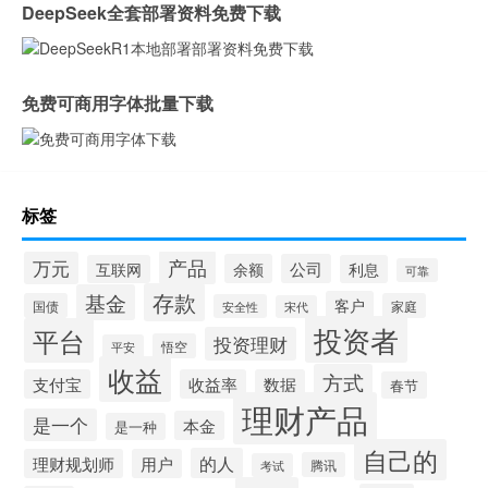
DeepSeek全套部署资料免费下载
免费可商用字体批量下载
标签
产品
万元
余额
公司
互联网
利息
可靠
存款
基金
客户
国债
家庭
安全性
宋代
投资者
平台
投资理财
悟空
平安
收益
方式
支付宝
收益率
数据
春节
理财产品
是一个
本金
是一种
自己的
的人
理财规划师
用户
腾讯
考试