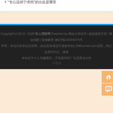
“专心温靖宁求闲”的出处是哪里
Copyright © 2012 - 2026
私人理财网
Powered by
网站分类目录
|
精选推荐文章
|
网
站地图
|
疑难解答
湘ICP备05004575号
声明：本站内容来自互联网，如信息有错误可发邮件到f_fb#foxmail.com说明，我们
会及时纠正，谢谢
本站仅为个人兴趣爱好，不接盈利性广告及商业合作
小男孩