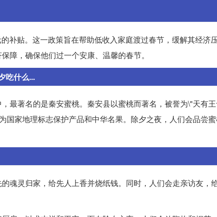
0元的补贴。这一政策旨在帮助低收入家庭渡过春节，缓解其经济
济保障，确保他们过一个安康、温馨的春节。
什么...
，最著名的是秦安蜜桃。秦安县以蜜桃而著名，被誉为\"天有王
列为国家地理标志保护产品和中华名果。除夕之夜，人们会品尝蜜
先的魂灵归家，给先人上香并烧纸钱。同时，人们会走亲访友，