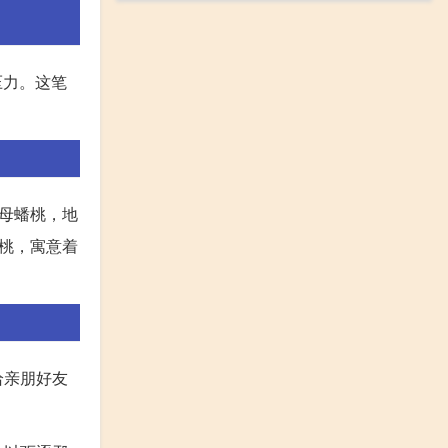
压力。这笔
母蟠桃，地
桃，寓意着
给亲朋好友