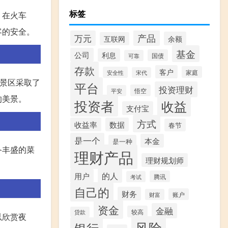
标签
。在火车
客的安全。
产品
万元
余额
互联网
基金
公司
利息
国债
可靠
存款
客户
家庭
安全性
宋代
景区采取了
平台
投资理财
悟空
平安
的美景。
投资者
收益
支付宝
方式
收益率
数据
春节
是一个
本金
是一种
备丰盛的菜
理财产品
理财规划师
的人
用户
腾讯
考试
自己的
财务
账户
财富
资金
金融
较高
贷款
以欣赏夜
风险
银行