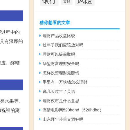
零钱
猜你想看的文章
展过程中的
理财产品收益比较
具有深厚的
过年了我们应该放对吗
理财可以提前取吗
凉皮、醪糟
华玺财富理财安全吗
怎样投资理财最赚钱
手里有一万块钱怎么理财
说几天过年了英语
理财夜市是什么意思
各类水果等。
高清电影网520hdhd（520hdhd）
和祝福的寓
山东拜年带单支酒好吗