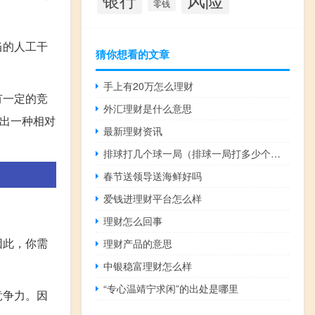
零钱
当的人工干
猜你想看的文章
手上有20万怎么理财
有一定的竞
外汇理财是什么意思
现出一种相对
最新理财资讯
排球打几个球一局（排球一局打多少个球）
春节送领导送海鲜好吗
爱钱进理财平台怎么样
理财怎么回事
因此，你需
理财产品的意思
中银稳富理财怎么样
“专心温靖宁求闲”的出处是哪里
竞争力。因