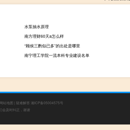
水泵抽水原理
南方理财60天a怎么样
“顾侯三酌似已多”的出处是哪里
南宁理工学院一流本科专业建设名单
网站地图
|
疑难解答
湘ICP备05004575号
，我们会及时纠正，谢谢