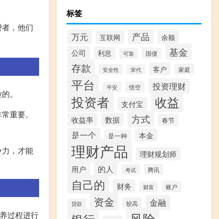
标签
费者，他们
产品
万元
余额
互联网
基金
公司
利息
国债
可靠
存款
客户
家庭
安全性
宋代
平台
投资理财
悟空
平安
险的。
投资者
收益
支付宝
非常重要。
方式
收益率
数据
春节
是一个
本金
是一种
理财产品
争力，才能
理财规划师
的人
用户
腾讯
考试
自己的
财务
账户
财富
资金
金融
较高
贷款
风险
放养过程进行
银行