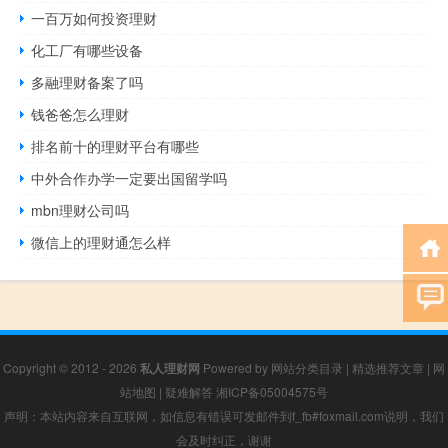
一百万如何投资理财
化工厂有哪些设备
多融理财备案了吗
钱爸爸怎么理财
排名前十的理财平台有哪些
中外合作办学一定要出国留学吗
mbn理财公司吗
微信上的理财通怎么样
Copyright © 2012 - 2026
私人理财网
Powered by
网站分类目录
|
精选推荐文章
|
网
站地图
|
疑难解答
湘ICP备05004575号
声明：本站内容来自互联网，如信息有错误可发邮件到f_fb#foxmail.com说明，我们
会及时纠正，谢谢