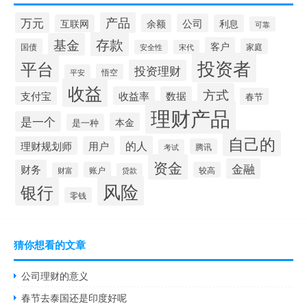
产品
万元
余额
公司
互联网
利息
可靠
存款
基金
客户
国债
家庭
安全性
宋代
投资者
平台
投资理财
悟空
平安
收益
方式
支付宝
收益率
数据
春节
理财产品
是一个
本金
是一种
自己的
的人
理财规划师
用户
腾讯
考试
资金
金融
财务
账户
较高
财富
贷款
风险
银行
零钱
猜你想看的文章
公司理财的意义
春节去泰国还是印度好呢