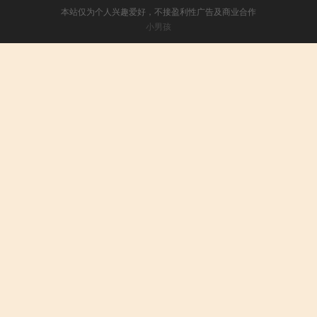
本站仅为个人兴趣爱好，不接盈利性广告及商业合作
小男孩