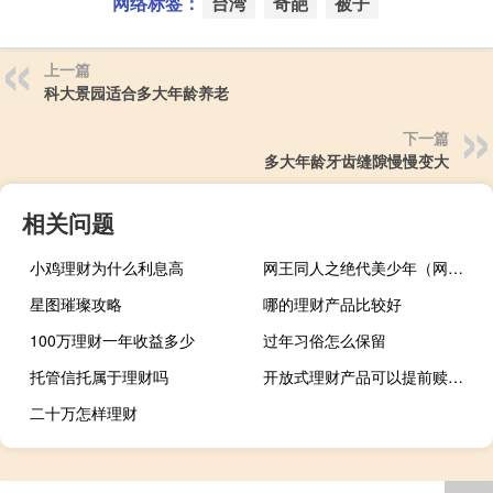
网络标签：
台湾
奇葩
被子
上一篇
科大景园适合多大年龄养老
下一篇
多大年龄牙齿缝隙慢慢变大
相关问题
小鸡理财为什么利息高
网王同人之绝代美少年（网王同人之梦言简介）
星图璀璨攻略
哪的理财产品比较好
100万理财一年收益多少
过年习俗怎么保留
托管信托属于理财吗
开放式理财产品可以提前赎回吗
二十万怎样理财