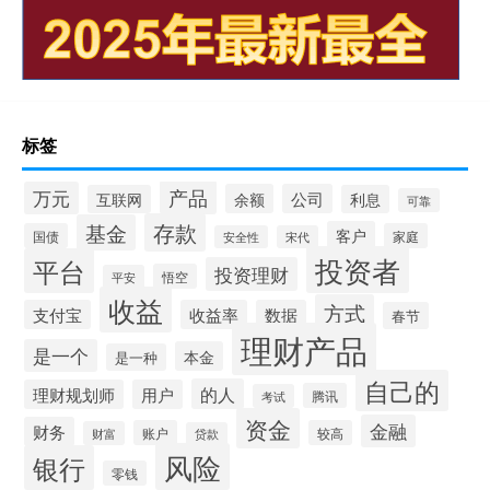
标签
产品
万元
余额
公司
互联网
利息
可靠
存款
基金
客户
国债
家庭
安全性
宋代
投资者
平台
投资理财
悟空
平安
收益
方式
支付宝
收益率
数据
春节
理财产品
是一个
本金
是一种
自己的
的人
理财规划师
用户
腾讯
考试
资金
金融
财务
账户
较高
财富
贷款
风险
银行
零钱